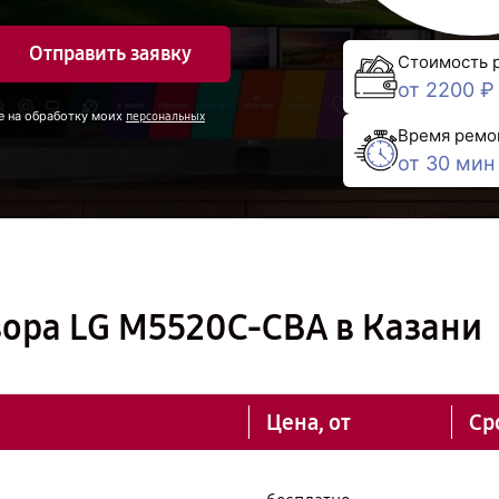
Отправить заявку
Стоимость 
от 2200 ₽
е на обработку моих
персональных
Время ремо
от 30 мин
зора LG M5520C-CBA в Казани
Цена, от
Ср