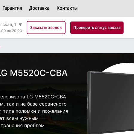
Гарантия
Доставка
Контакты
гская, 1
▼
Проверить статус заказа
Заказать звонок
:00 до 20:00
A
 LG M5520C-CBA
телевизора LG M5520C-CBA
, так и на базе сервисного
от типа поломки и пожелания
ает всем нужным
странения проблем