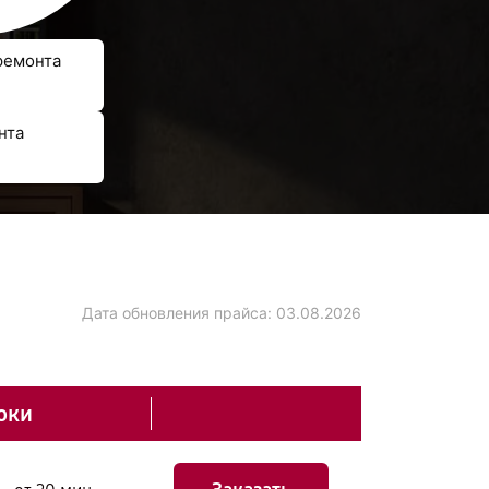
ремонта
нта
Дата обновления прайса:
03.08.2026
оки