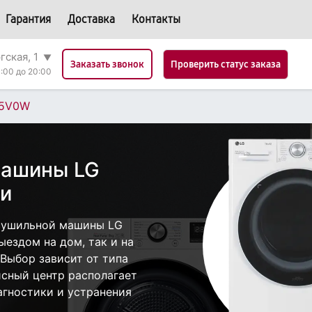
Гарантия
Доставка
Контакты
гская, 1
▼
Проверить статус заказа
Заказать звонок
:00 до 20:00
5V0W
машины LG
и
сушильной машины LG
ездом на дом, так и на
 Выбор зависит от типа
исный центр располагает
гностики и устранения