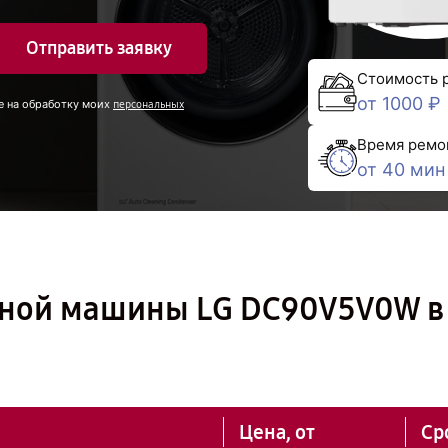
Отправить заявку
Стоимость 
от 1000 ₽
е на обработку моих
персональных
Время ремо
от 40 мин
ьной машины LG DC90V5V0W в
Цена, от
Ср