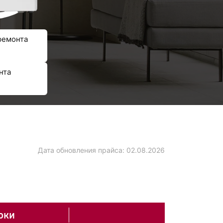
ремонта
нта
Дата обновления прайса:
02.08.2026
оки