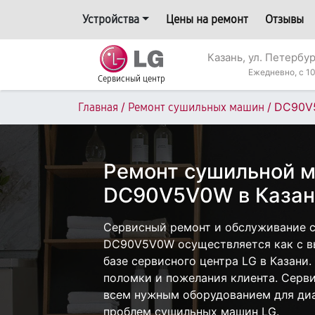
Устройства
Цены на ремонт
Отзывы
Казань, ул. Петербур
Ежедневно, с 10
Сервисный центр
/
/
DC90V
Главная
Ремонт сушильных машин
Ремонт сушильной 
DC90V5V0W в Казан
Сервисный ремонт и обслуживание 
DC90V5V0W осуществляется как с вы
базе сервисного центра LG в Казани.
поломки и пожелания клиента. Серв
всем нужным оборудованием для диа
проблем сушильных машин LG.