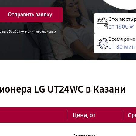
Отправить заявку
Стоимость 
от 1900 ₽
е на обработку моих
персональных
Время ремо
от 30 мин
ионера LG UT24WC в Казани
Цена, от
Ср