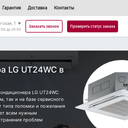
Гарантия
Доставка
Контакты
гская, 1
▼
Проверить статус заказа
Заказать звонок
:00 до 20:00
ра LG UT24WC в
кондиционера LG UT24WC
, так и на базе сервисного
от типа поломки и пожелания
ает всем нужным
странения проблем