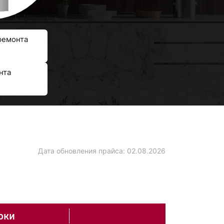
ремонта
нта
Дата обновления прайса:
02.08.2026
оки