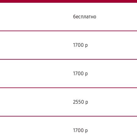
бесплатно
я
1700 р
1700 р
2550 р
1700 р