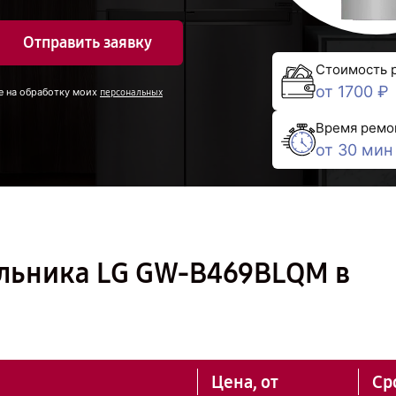
Отправить заявку
Стоимость 
от 1700 ₽
е на обработку моих
персональных
Время ремо
от 30 мин
льника LG GW-B469BLQM в
Цена, от
Ср