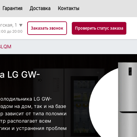
Гарантия
Доставка
Контакты
гская, 1
▼
Проверить статус заказа
Заказать звонок
:00 до 20:00
BLQM
а LG GW-
холодильника LG GW-
дом на дом, так и на базе
ор зависит от типа поломки
тр располагает всем
ики и устранения проблем