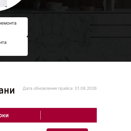
ремонта
нта
зани
Дата обновления прайса:
01.08.2026
оки