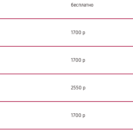
бесплатно
я
1700 р
1700 р
2550 р
1700 р