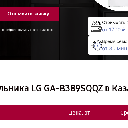
Отправить заявку
Стоимость 
от 1700 ₽
е на обработку моих
персональных
Время ремо
от 30 мин
льника LG GA-B389SQQZ в Ка
Цена, от
Ср