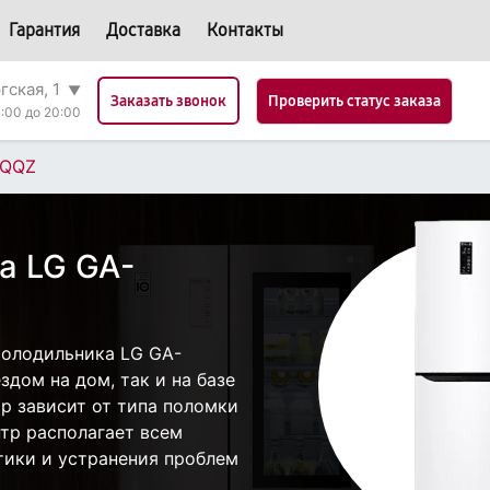
Гарантия
Доставка
Контакты
гская, 1
▼
Проверить статус заказа
Заказать звонок
:00 до 20:00
SQQZ
а LG GA-
холодильника LG GA-
дом на дом, так и на базе
ор зависит от типа поломки
тр располагает всем
ики и устранения проблем